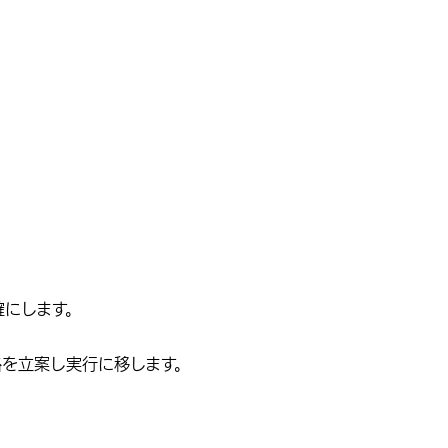
確にします。
略を立案し実行に移します。