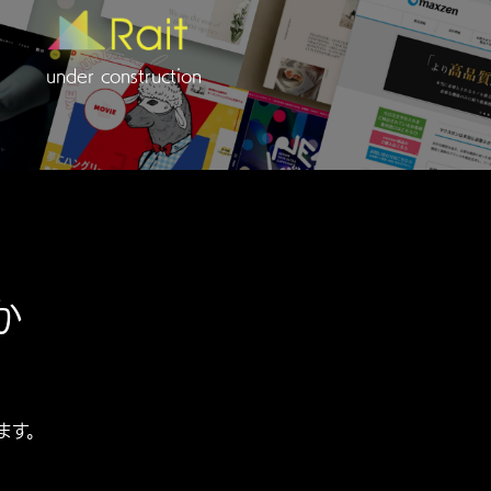
under construction
か
ます。